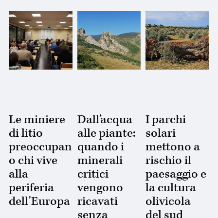
Le miniere
Dall’acqua
I parchi
di litio
alle piante:
solari
preoccupan
quando i
mettono a
o chi vive
minerali
rischio il
alla
critici
paesaggio e
periferia
vengono
la cultura
dell'Europa
ricavati
olivicola
senza
del sud