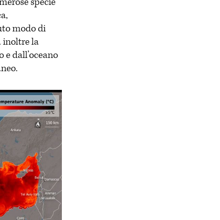
umerose specie
a,
uto modo di
 inoltre la
o e dall’oceano
aneo.