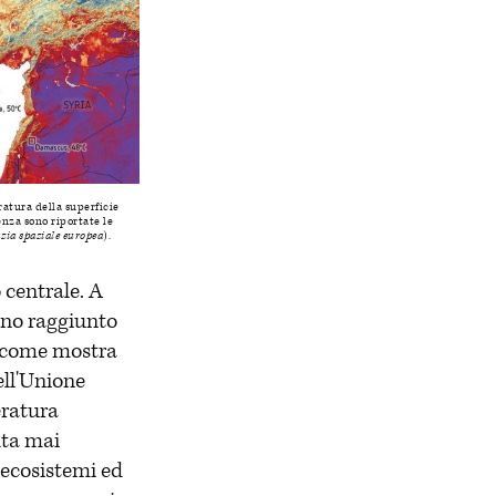
tura della superficie 
nza sono riportate le 
zia spaziale europea
).
 centrale. A
anno raggiunto
i, come mostra
ell'Unione
eratura
lta mai
 ecosistemi ed