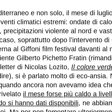
venti climatici estremi: ondate di calor
 precipitazioni violente al nord e vast
aso, soprattutto dopo l’intervento di
na al Giffoni film festival davanti al 
iente Gilberto Pichetto Fratin (rimand
etter di Nicolas Lozito,
Il colore verd
re), si è parlato molto di eco-ansia. 
 quando ancora non avevamo idea che 
rivelato
il mese forse più caldo a livel
o si hanno dati disponibili
, ne abbiam
oi. Ma per non fomentare ulteriorment