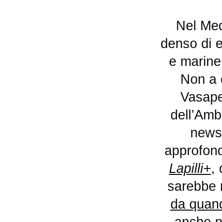
Nel Mediterraneo e non solo, il mese di luglio è stato
denso di e
e marine,
Non a c
Vasaper
dell’Amb
newsl
approfondi
Lapilli+
,
sarebbe 
da quand
anche n