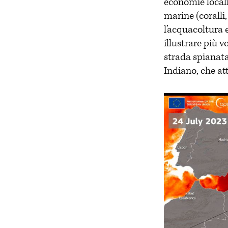
economie locali
marine (coralli
l’acquacoltura e
illustrare più v
strada spianata
Indiano, che at