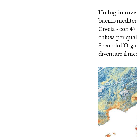
Un luglio rove
bacino mediter
Grecia - con 47
chiusa
per qual
Secondo l’Organ
diventare il mes