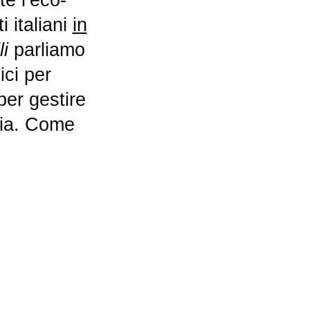
 italiani
in
li
parliamo
ici per
 per gestire
sia. Come