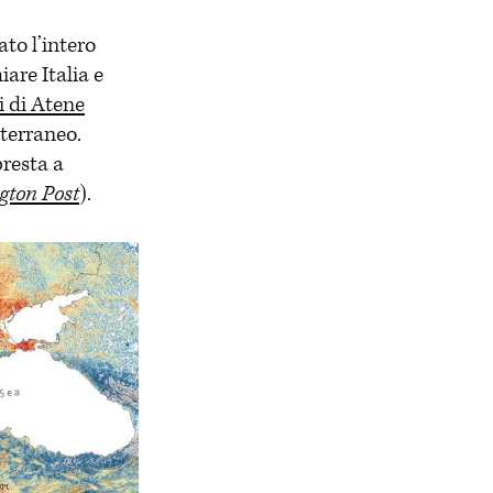
to l’intero
iare Italia e
i di Atene
terraneo.
presta a
gton Post
).