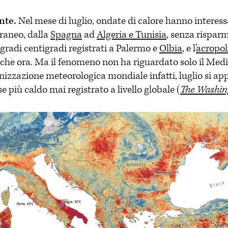
nte.
Nel mese di luglio, ondate di calore hanno interessa
raneo, dalla
Spagna
ad
Algeria e Tunisia
, senza risparm
 gradi centigradi registrati a Palermo e
Olbia
, e l’
acropol
che ora. Ma il fenomeno non ha riguardato solo il Medi
izzazione meteorologica mondiale infatti, luglio si ap
e più caldo mai registrato a livello globale (
The
Washin