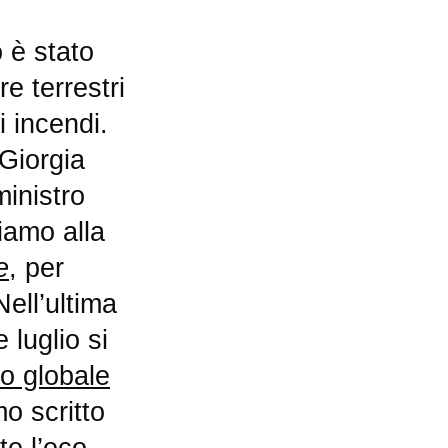
e terrestri
i incendi.
 Giorgia
ministro
iamo alla
e
, per
Nell’ultima
luglio si
lo globale
o scritto
e l’eco-