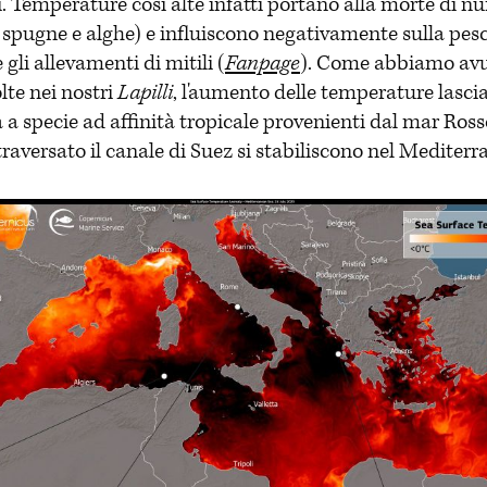
. Temperature così alte infatti portano alla morte di n
, spugne e alghe) e influiscono negativamente sulla pesc
 gli allevamenti di mitili (
Fanpage
). Come abbiamo av
olte nei nostri
Lapilli
, l'aumento delle temperature lascia
 a specie ad affinità tropicale provenienti dal mar Ross
traversato il canale di Suez si stabiliscono nel Mediterr