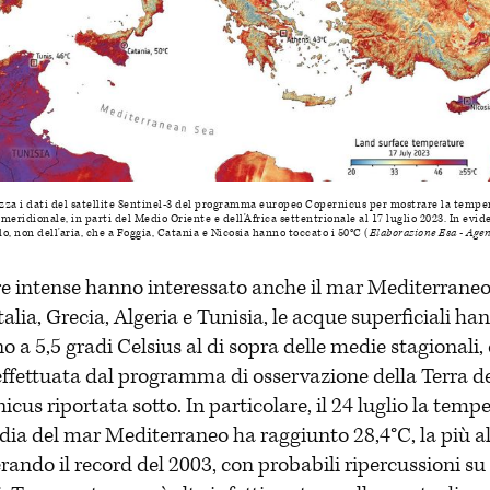
za i dati del satellite Sentinel-3 del programma europeo Copernicus per mostrare la tempera
meridionale, in parti del Medio Oriente e dell'Africa settentrionale al 17 luglio 2023. In evide
, non dell'aria, che a Foggia, Catania e Nicosia hanno toccato i 50°C (
Elaborazione Esa - Agen
e intense hanno interessato anche il mar Mediterraneo
 Italia, Grecia, Algeria e Tunisia, le acque superficiali h
o a 5,5 gradi Celsius al di sopra delle medie stagional
effettuata dal programma di osservazione della Terra d
cus riportata sotto. In particolare, il 24 luglio la temp
dia del mar Mediterraneo ha raggiunto 28,4°C, la più a
erando il record del 2003, con probabili ripercussioni su