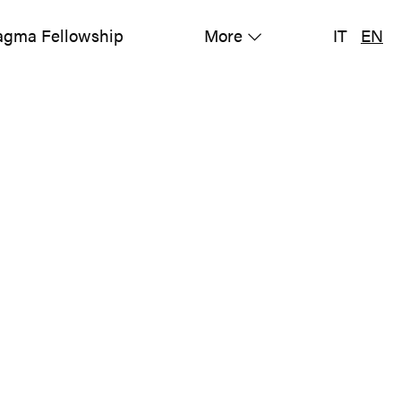
gma Fellowship
More
IT
EN