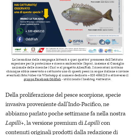
La locandina della campagna 'Attenti a quei quattro' promossa dall'Istituto
superiore per la protezione e ricerca ambientale (Ispra), insieme al Consiglio
nazionale delle ricerche (Cnr) e al progetto AlienFish. I ricercatori invitano
chiunque abbia osservato o catturato uno di questi pesci in acque italiane a inviare
eventuali foto/video via WhatsApp al numero dedicato +320 4365210 o attraverso il
gruppo Facebook Oddfish
- utilizzando l'hashtag: #Attenti4.
Della proliferazione del pesce scorpione, specie
invasiva proveniente dall’Indo-Pacifico, ne
abbiamo parlato poche settimane fa nella nostra
Lapilli+
, la versione premium di
Lapilli
con
contenuti originali prodotti dalla redazione di