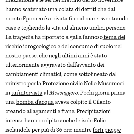
mezzanotte e le sei del mattino del 26 novembre
hanno scatenato una colata di detriti che dal
monte Epomeo è arrivata fino al mare, sventrando
case e togliendo la vita ad almeno undici persone.
La tragedia ha riportato a galla l’annoso
tema del
rischio idrogeologico e del consumo di suolo
nel
nostro paese, che negli ultimi anni è stato
ulteriormente aggravato dall’avvento dei
cambiamenti climatici, come sottolineato dal
ministro per la Protezione civile Nello Musumeci
in
un’intervista
al
Messaggero
. Pochi giorni prima
una
bomba d’acqua
aveva colpito il Cilento
creando allagamenti e frane.
Precipitazioni
intense hanno colpito anche le isole Eolie
isolandole per più di 36 ore; mentre
forti piogge