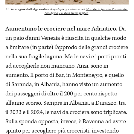
Un'immagine dell'alga esotica 
Rugulopteryx okamurae 
(
Ministerio para la Transición 
Ecológica y el Reto Demográfico
)
Aumentano le crociere nel mare Adriatico.
Da
un paio d’anni Venezia è riuscita in qualche modo
a limitare (in parte) l’approdo delle grandi crociere
nella sua fragile laguna. Ma le navi e i porti pronti
ad accoglierle non mancano. Anzi, sono in
aumento. Il porto di Bar, in Montenegro, e quello
di Saranda, in Albania, hanno visto un aumento
dei passeggeri di oltre il 200 per cento rispetto
all’anno scorso. Sempre in Albania, a Durazzo, tra
il 2023 e il 2024, le navi da crociera sono triplicate.
Sulla sponda opposta, invece, è Ravenna ad avere
spinto per accogliere più croceristi, investendo