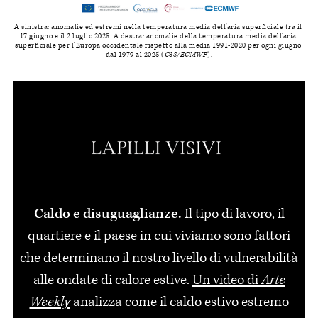
A sinistra: anomalie ed estremi nella temperatura media dell'aria superficiale tra il 
17 giugno e il 2 luglio 2025. A destra: anomalie della temperatura media dell'aria 
superficiale per l'Europa occidentale rispetto alla media 1991-2020 per ogni giugno 
dal 1979 al 2025 (
C3S/ECMWF
).
Caldo e disuguaglianze.
Il tipo di lavoro, il
quartiere e il paese in cui viviamo sono fattori
che determinano il nostro livello di vulnerabilità
alle ondate di calore estive.
Un video di
Arte
Weekly
analizza come il caldo estivo estremo