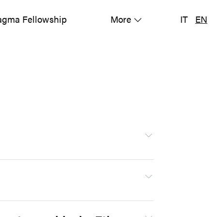
gma Fellowship
More
IT
EN